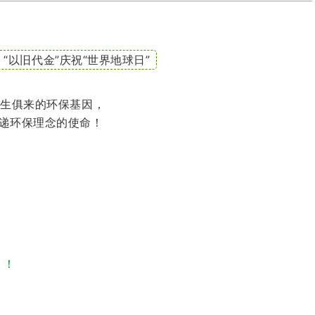
“以旧代金”庆祝“世界地球日”
与生俱来的环保基因，
递环保理念的使命！
！！